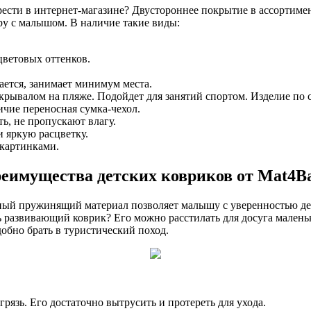
ести в интернет-магазине? Двустороннее покрытие в ассортимен
ру с малышом. В наличие такие виды:
ветовых оттенков.
ается, занимает минимум места.
крывалом на пляже. Подойдет для занятий спортом. Изделие по 
чие переносная сумка-чехол.
, не пропускают влагу.
 яркую расцветку.
картинками.
еимущества детских ковриков от Mat4B
сный пружинящий материал позволяет малышу с уверенностью д
ь развивающий коврик? Его можно расстилать для досуга малень
обно брать в туристический поход.
рязь. Его достаточно вытрусить и протереть для ухода.