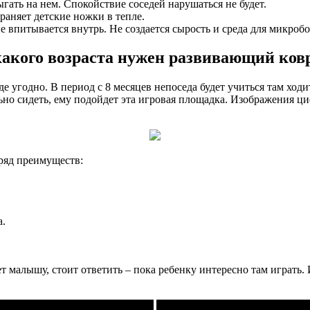
гать на нем. Спокойствие соседей нарушаться не будет.
раняет детские ножки в тепле.
е впитывается внутрь. Не создается сырость и среда для микробо
какого возраста нужен развивающий ков
е угодно. В период с 8 месяцев непоседа будет учиться там ходи
но сидеть, ему подойдет эта игровая площадка. Изображения циф
ряд преимуществ:
а.
ет малышу, стоит ответить – пока ребенку интересно там играт