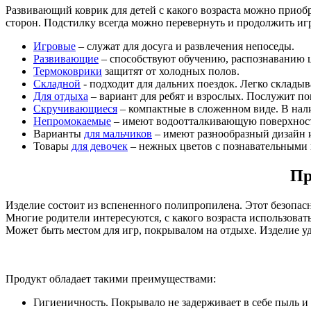
Развивающий коврик для детей с какого возраста можно приобр
сторон. Подстилку всегда можно перевернуть и продолжить иг
Игровые
– служат для досуга и развлечения непоседы.
Развивающие
– способствуют обучению, распознаванию ц
Термоковрики
защитят от холодных полов.
Складной
- подходит для дальних поездок. Легко складыв
Для отдыха
– вариант для ребят и взрослых. Послужит по
Скручивающиеся
– компактные в сложенном виде. В нали
Непромокаемые
– имеют водоотталкивающую поверхность
Варианты
для мальчиков
– имеют разнообразный дизайн и
Товары
для девочек
– нежных цветов с познавательными 
Пр
Изделие состоит из вспененного полипропилена. Этот безопа
Многие родители интересуются, с какого возраста использоват
Может быть местом для игр, покрывалом на отдыхе. Изделие уд
Продукт обладает такими преимуществами:
Гигиеничность. Покрывало не задерживает в себе пыль и г