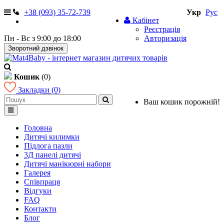
+38 (093) 35-72-739
Укр
Рус
Кабінет
Реєстрація
Пн - Вс з 9:00 до 18:00
Авторизація
Зворотний дзвінок
Кошик
(0)
Закладки (0)
Ваш кошик порожній!
Головна
Дитячі килимки
Підлога пазли
3Д панелі дитячі
Дитячі манікюрні набори
Галерея
Співпраця
Відгуки
FAQ
Контакти
Блог