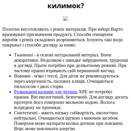
килимок?
Полотна виготовляють з різніх матеріалів. При віборі Варто
враховуваті призначення продукту. Способи очищення
виробів з різніх складових розрізняються. Існують такі види
покривал і способи догляду за ними:
Тканинні - в основі натуральний матеріал. Вони
декоративні. Недоліком є ​​швидке забруднення, труднощі
в догляді. Прати потрібно при делікатному режимі. При
частому пранні втрачають свій первинний вигляд.
Вовняні - м'які і теплі. Для діток не рекомендуються
через алергенність, пилових кліщів. Очищаються
пилососом з двох сторін.
Розвиваючі килими для дитини
ХРЕ не потребує
прання. Він екологічний, безпечний. Для догляду досить
протерти його поверхню мильною водою. Волога
всередину не проникає.
Синтетичні - мають низьку собівартість, екологічно
нейтральні. Очищаються щіткою з миючим засобом.
Поверхня може натирати коліна дитини при повзанні.
Ворс може викликати алергію.