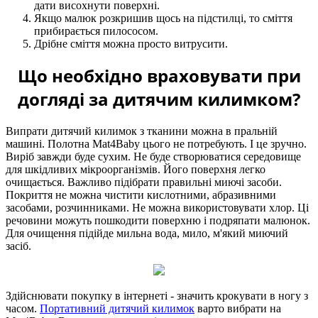
дати висохнути поверхні.
Якщо малюк розкришив щось на підстилці, то сміття
прибирається пилососом.
Дрібне сміття можна просто витрусити.
Що необхідно враховувати при
догляді за дитячим килимком?
Випрати дитячий килимок з тканини можна в пральній
машині. Полотна Mat4Baby цього не потребують. І це зручно.
Виріб завжди буде сухим. Не буде створюватися середовище
для шкідливих мікроорганізмів. Його поверхня легко
очищається. Важливо підібрати правильні миючі засоби.
Покриття не можна чистити кислотними, абразивними
засобами, розчинниками. Не можна використовувати хлор. Ці
речовини можуть пошкодити поверхню і подряпати малюнок.
Для очищення підійде мильна вода, мило, м'який миючий
засіб.
Здійснювати покупку в інтернеті - значить крокувати в ногу з
часом.
Портативний дитячий килимок
варто вибрати на