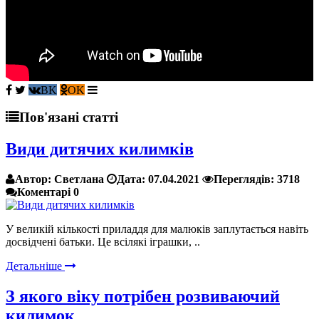
Пов'язані статті
Види дитячих килимків
Автор:
Светлана
Дата:
07.04.2021
Переглядів:
3718
Коментарі
0
У великій кількості приладдя для малюків заплутається навіть
досвідчені батьки. Це всілякі іграшки, ..
Детальніше
З якого віку потрібен розвиваючий
килимок