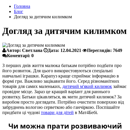
Головна
Блог
Догляд за дитячим килимком
Догляд за дитячим килимком
Автор:
Светлана
Дата:
12.04.2021
Переглядів:
7649
Коментарі:
0
З перших днів життя малюка батькам потрібно подбати про
його розвиток. Для цього використовуються спеціальні
навчальні іграшки. Карапуз краще сприймає інформацію в
формі гри. Важливо зацікавити його. Серед різноманітних
товарів для самих маленьких,
дитячий м'який килимок
займає
провідне місце. Зараз це кращий варіант для раннього
розвитку. Батьки цікавляться, як мити дитячий килимок? За
виробом просто доглядати. Потрібно очистити поверхню від
забруднень вологою серветкою або ганчіркою. Поспішайте
придбати ці чудові
товари для дітей
в Мат4Бебі.
Чи можна прати розвиваючий