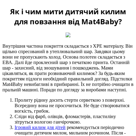
Як і чим мити дитячий килим
для повзання від Mat4Baby?
Внутрішня частина покриття складається з XPE матеріалу. Він
щільно спресований в утеплювальний шар. Завдяки цьому
вони не пропускають холод. Основа полотен складається з
ЕВА. Далі йде проклеєний шар з печаткою принта. Останній
шар - захисний, від зношування і пошкоджень. Мами
цікавляться, як прати розвиваючий килимок? За будь-яким
покриттям підлоги необхідний правильний догляд. Підстилки
Mat4Baby невибагливі в прибиранні. Їх не потрібно очищати в
пральній машині. Поради по догляду за виробами наступні.
Пролиту рідину досить стерти серветкою з поверхні.
Всередину вона не просочиться. Не буде створюватися
вогкість, грибок.
Сліди від фарб, олівців, фломастерів, пластиліну
зітруться вологою ганчірочкою.
Ігровий килим для дітей
рекомендується періодично
очищати дитячим милом, мильним розчином. Після -